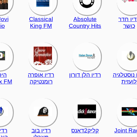
יו חדר
Absolute
Classical
ovi
כושר
Country Hits
King FM
io
 נוסטלגיה
רדיו הלן דורון
רדיו אופרה
היפ
לועזית
רומנטיקה
x FM
Joint Ra
קליק2דאנס
רדיו בוב
רדיו