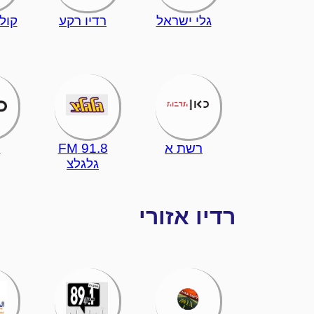
גלי ישראל
רדיו רקע
קול
רשת א
91.8 FM
ר
גלגלצ
רדיו אזורי