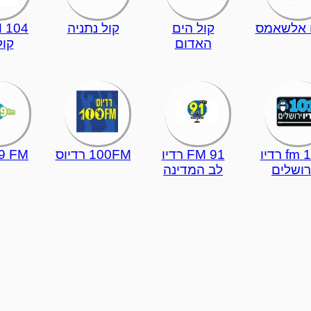
ו אלשאמס
קול הים
קול נתניה
האדום
קול
101 fm רדיו
91 FM רדיו
100FM רדיוס
9 FM
רושלים
לב המדינה