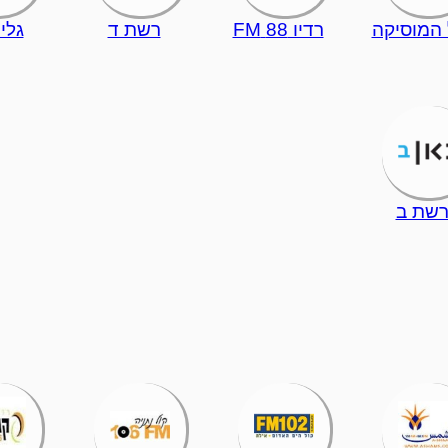
 המוסיקה
רדיו 88 FM
רשת ד
גלי
שת ב