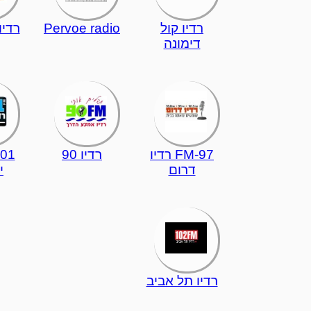
רדיו קול
Pervoe radio
רדי
דימונה
97-FM רדיו
רדיו 90
דרום
י
רדיו תל אביב