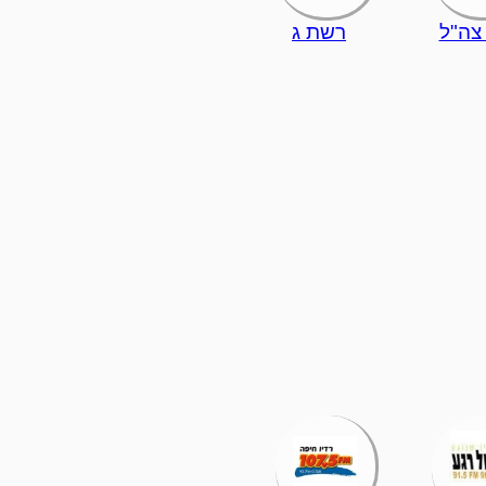
 צה"ל
רשת ג