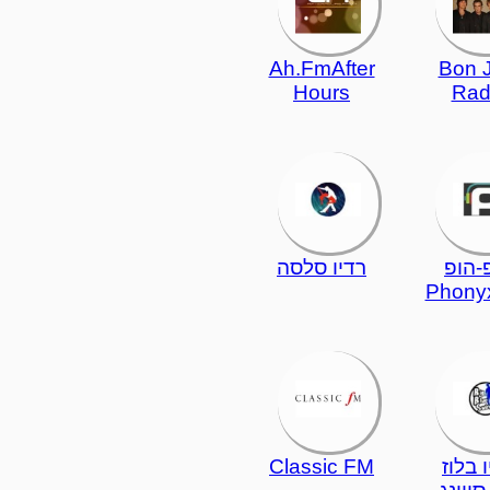
Ah.FmAfter
Bon J
Hours
Rad
-הופ
רדיו סלסה
Phony
 בלוז
Classic FM