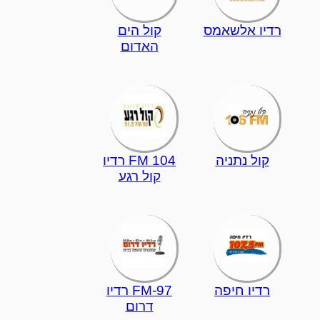
רדיו אלשאמס
קול הים
האדום
קול נתניה
104 FM רדיו
קול רגע
רדיו חיפה
97-FM רדיו
דרום