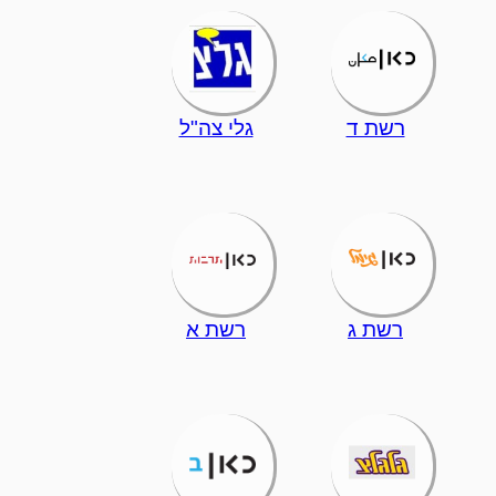
רשת ד
גלי צה"ל
רשת ג
רשת א