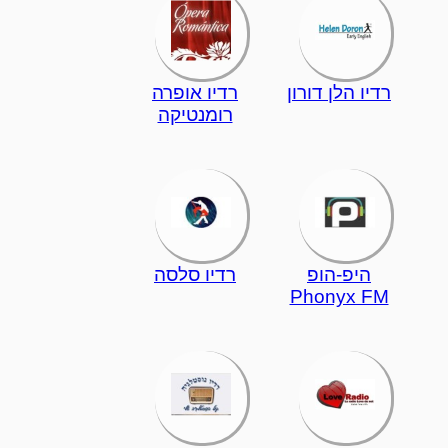
רדיו הלן דורון
רדיו אופרה
רומנטיקה
היפ-הופ
רדיו סלסה
Phonyx FM