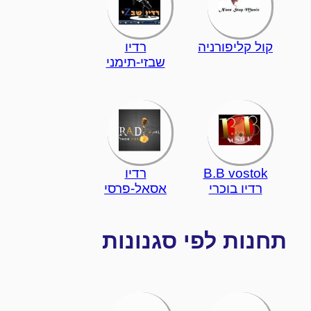
קול קליפורניה
רדיו
שבזי-תימני
B.B vostok
רדיו
רדיו בוכרי
אסאל-פרסי
תחנות לפי סגנונות