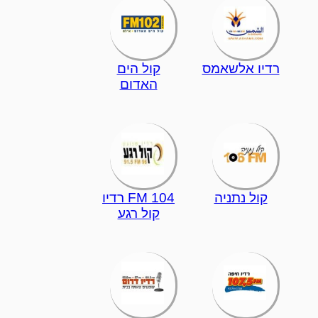
רדיו אלשאמס
קול הים
האדום
קול נתניה
104 FM רדיו
קול רגע