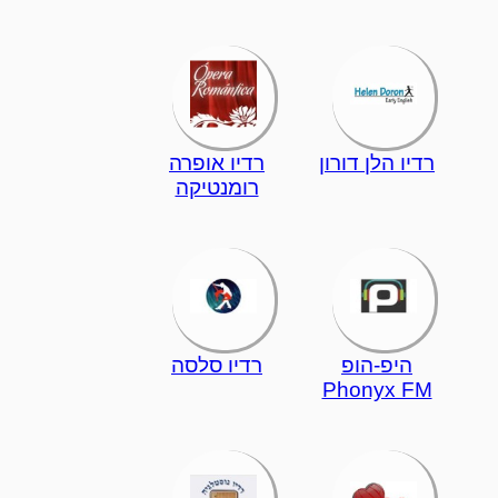
רדיו הלן דורון
רדיו אופרה
רומנטיקה
היפ-הופ
רדיו סלסה
Phonyx FM