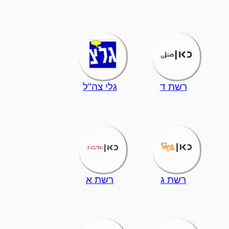
רשת ד
גלי צה"ל
רשת ג
רשת א