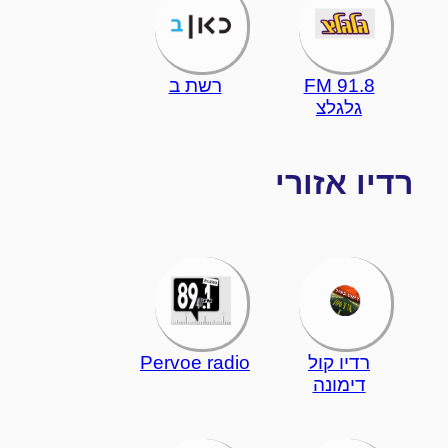
91.8 FM
רשת ב
גלגלצ
רדיו אזורי
רדיו קול
Pervoe radio
דימונה